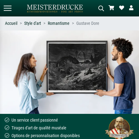
Accueil
Style d'art
Romantisme
Gustave Dore
Recherche standard
Recherche d'images IA
Recherchez par artiste, titre ou style –
Décrivez la scène – ex. prairie verte,
ex. Monet, Nuit étoilée,
abstrait avec beaucoup de rouge,
impressionnisme, vague de Hokusai,
tableau sombre, nu debout près d'un
nu.
arbre.
Un service client passionné
Tirages d'art de qualité muséale
Options de personnalisation disponibles