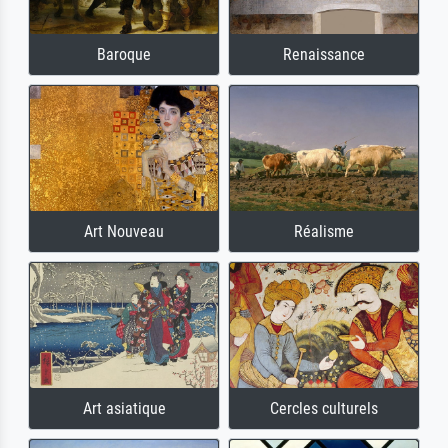
Baroque
Renaissance
Art Nouveau
Réalisme
Art asiatique
Cercles culturels