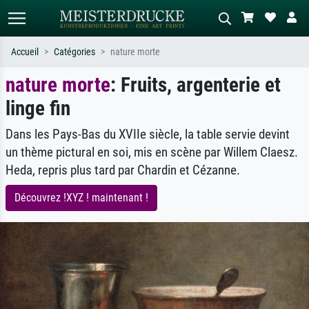
Accueil
Catégories
nature morte
nature morte
: Fruits, argenterie et
Recherche standard
Recherche d'images IA
linge fin
Recherchez par artiste, titre ou style –
Décrivez la scène – ex. prairie verte,
ex. Monet, Nuit étoilée,
abstrait avec beaucoup de rouge,
impressionnisme, vague de Hokusai,
tableau sombre, nu debout près d'un
Dans les Pays-Bas du XVIIe siècle, la table servie devint
nu.
arbre.
un thème pictural en soi, mis en scène par Willem Claesz.
Heda, repris plus tard par Chardin et Cézanne.
Découvrez !XYZ ! maintenant !