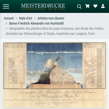
Accueil
Style d'art
Artistes non classés
Baron Friedrich Alexander von Humboldt
Recherche standard
Recherche d'images IA
Géographie des plantes dans les pays tropicaux, une étude des Andes,
dessinée par Schoenberger et Turpin, imprimée par Langlois, Paris
Recherchez par artiste, titre ou style –
Décrivez la scène – ex. prairie verte,
ex. Monet, Nuit étoilée,
abstrait avec beaucoup de rouge,
impressionnisme, vague de Hokusai,
tableau sombre, nu debout près d'un
nu.
arbre.