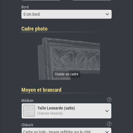
Bord
0 cm bord
Cadre photo
Moyen et brancard
Médium
Toile Leonardo (satin)
(Canvas Venezia)
Châssis
Cadre en toile - Image reflétée sur le côté