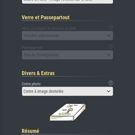
Verre et Passepartout
verre (y compris le panneau arrière)
Veuillez sélectionner
Passepartout
Pas de Passepartout
Divers & Extras
Cintre photo
Cintre à image dentelée
Résumé