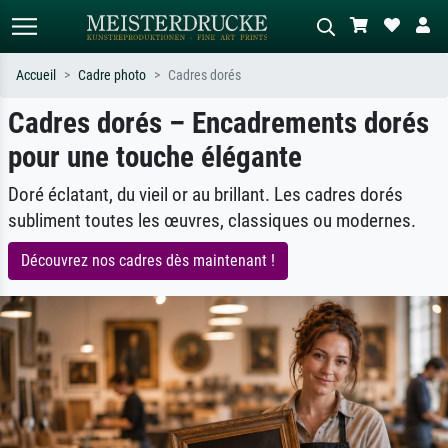
Accueil
Cadre photo
Cadres dorés
Cadres dorés – Encadrements dorés
Recherche standard
Recherche d'images IA
pour une touche élégante
Recherchez par artiste, titre ou style –
Décrivez la scène – ex. prairie verte,
ex. Monet, Nuit étoilée,
abstrait avec beaucoup de rouge,
impressionnisme, vague de Hokusai,
tableau sombre, nu debout près d'un
Doré éclatant, du vieil or au brillant. Les cadres dorés
nu.
arbre.
subliment toutes les œuvres, classiques ou modernes.
Découvrez nos cadres dès maintenant !