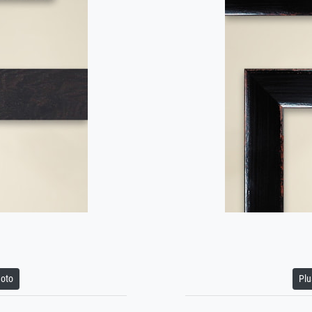
hoto
Plu