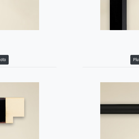
hoto
Plu