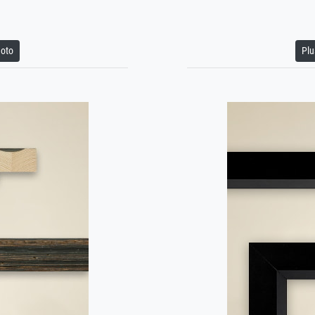
hoto
Plu