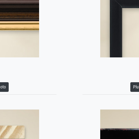
hoto
Plu