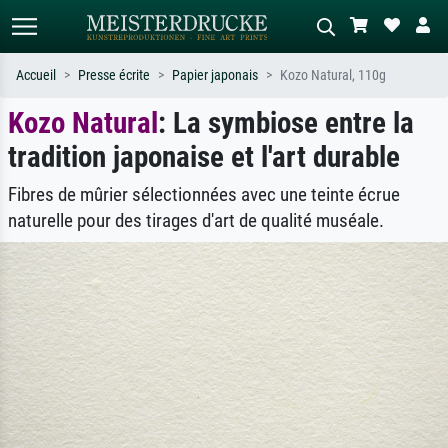
Accueil
Presse écrite
Papier japonais
Kozo Natural, 110g
Kozo Natural
: La symbiose entre la
Recherche standard
Recherche d'images IA
tradition japonaise et l'art durable
Recherchez par artiste, titre ou style –
Décrivez la scène – ex. prairie verte,
ex. Monet, Nuit étoilée,
abstrait avec beaucoup de rouge,
impressionnisme, vague de Hokusai,
tableau sombre, nu debout près d'un
Fibres de mûrier sélectionnées avec une teinte écrue
nu.
arbre.
naturelle pour des tirages d'art de qualité muséale.