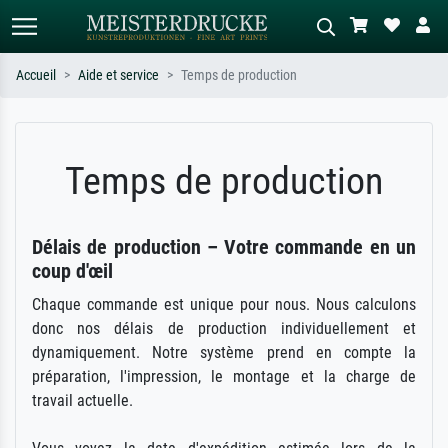
Accueil
Aide et service
Temps de production
Recherche standard
Recherche d'images IA
Recherchez par artiste, titre ou style –
Décrivez la scène – ex. prairie verte,
Temps de production
ex. Monet, Nuit étoilée,
abstrait avec beaucoup de rouge,
impressionnisme, vague de Hokusai,
tableau sombre, nu debout près d'un
nu.
arbre.
Délais de production – Votre commande en un
coup d'œil
Chaque commande est unique pour nous. Nous calculons
donc nos délais de production individuellement et
dynamiquement. Notre système prend en compte la
préparation, l'impression, le montage et la charge de
travail actuelle.