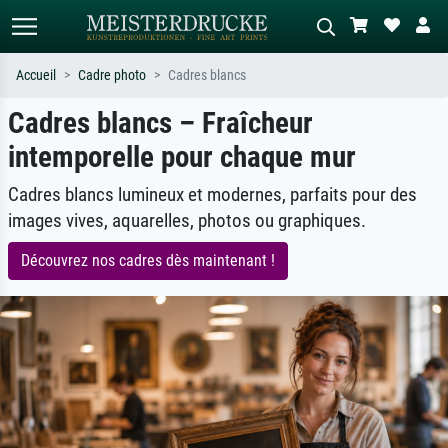
Accueil
Cadre photo
Cadres blancs
Cadres blancs – Fraîcheur
Recherche standard
Recherche d'images IA
intemporelle pour chaque mur
Recherchez par artiste, titre ou style –
Décrivez la scène – ex. prairie verte,
ex. Monet, Nuit étoilée,
abstrait avec beaucoup de rouge,
impressionnisme, vague de Hokusai,
tableau sombre, nu debout près d'un
Cadres blancs lumineux et modernes, parfaits pour des
nu.
arbre.
images vives, aquarelles, photos ou graphiques.
Découvrez nos cadres dès maintenant !