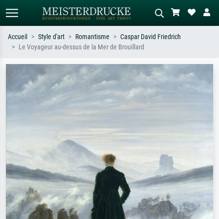
Accueil
Style d'art
Romantisme
Caspar David Friedrich
Le Voyageur au-dessus de la Mer de Brouillard
Recherche standard
Recherche d'images IA
Recherchez par artiste, titre ou style –
Décrivez la scène – ex. prairie verte,
ex. Monet, Nuit étoilée,
abstrait avec beaucoup de rouge,
impressionnisme, vague de Hokusai,
tableau sombre, nu debout près d'un
nu.
arbre.