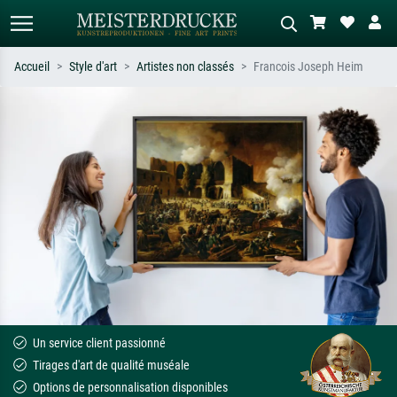
Accueil
Style d'art
Artistes non classés
Francois Joseph Heim
Recherche standard
Recherche d'images IA
Recherchez par artiste, titre ou style –
Décrivez la scène – ex. prairie verte,
ex. Monet, Nuit étoilée,
abstrait avec beaucoup de rouge,
impressionnisme, vague de Hokusai,
tableau sombre, nu debout près d'un
nu.
arbre.
Un service client passionné
Tirages d'art de qualité muséale
Options de personnalisation disponibles