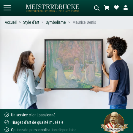
Accueil
Style d'art
Symbolisme
Maurice Denis
Recherche standard
Recherche d'images IA
Recherchez par artiste, titre ou style –
Décrivez la scène – ex. prairie verte,
ex. Monet, Nuit étoilée,
abstrait avec beaucoup de rouge,
impressionnisme, vague de Hokusai,
tableau sombre, nu debout près d'un
nu.
arbre.
Un service client passionné
Tirages d'art de qualité muséale
Options de personnalisation disponibles