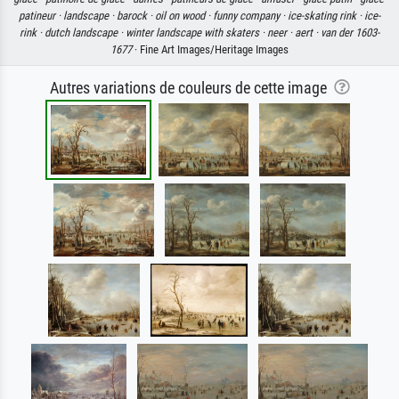
patineur ·
landscape ·
barock ·
oil on wood ·
funny company ·
ice-skating rink ·
ice-
rink ·
dutch landscape ·
winter landscape with skaters ·
neer ·
aert ·
van der 1603-
1677
· Fine Art Images/Heritage Images
Autres variations de couleurs de cette image