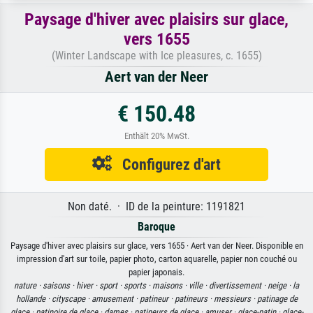
Paysage d'hiver avec plaisirs sur glace,
vers 1655
(Winter Landscape with Ice pleasures, c. 1655)
Aert van der Neer
€ 150.48
Enthält 20% MwSt.
Configurez d'art
Non daté. · ID de la peinture: 1191821
Baroque
Paysage d'hiver avec plaisirs sur glace, vers 1655 · Aert van der Neer. Disponible en
impression d'art sur toile, papier photo, carton aquarelle, papier non couché ou
papier japonais.
nature ·
saisons ·
hiver ·
sport ·
sports ·
maisons ·
ville ·
divertissement ·
neige ·
la
hollande ·
cityscape ·
amusement ·
patineur ·
patineurs ·
messieurs ·
patinage de
glace ·
patinoire de glace ·
dames ·
patineurs de glace ·
amuser ·
glace-patin ·
glace-