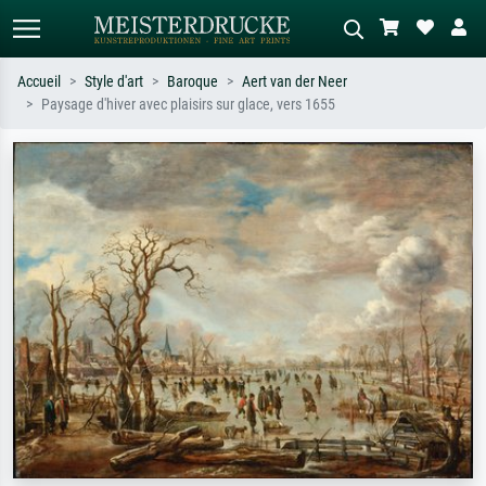
Accueil
Style d'art
Baroque
Aert van der Neer
Paysage d'hiver avec plaisirs sur glace, vers 1655
Recherche standard
Recherche d'images IA
Recherchez par artiste, titre ou style –
Décrivez la scène – ex. prairie verte,
ex. Monet, Nuit étoilée,
abstrait avec beaucoup de rouge,
impressionnisme, vague de Hokusai,
tableau sombre, nu debout près d'un
nu.
arbre.