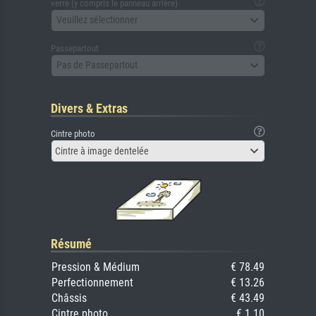
verre (y compris le panneau arrière)
Veuillez sélectionner
Passepartout
Pas de Passepartout
Divers & Extras
Cintre photo
Cintre à image dentelée
Résumé
Pression & Médium
€ 78.49
Perfectionnement
€ 13.26
Châssis
€ 43.49
Cintre photo
€ 1.10