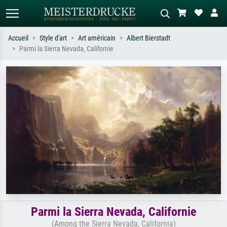
Accueil
Style d'art
Art américain
Albert Bierstadt
Parmi la Sierra Nevada, Californie
Recherche standard
Recherche d'images IA
Recherchez par artiste, titre ou style –
Décrivez la scène – ex. prairie verte,
ex. Monet, Nuit étoilée,
abstrait avec beaucoup de rouge,
impressionnisme, vague de Hokusai,
tableau sombre, nu debout près d'un
nu.
arbre.
Parmi la Sierra Nevada, Californie
(Among the Sierra Nevada, California)