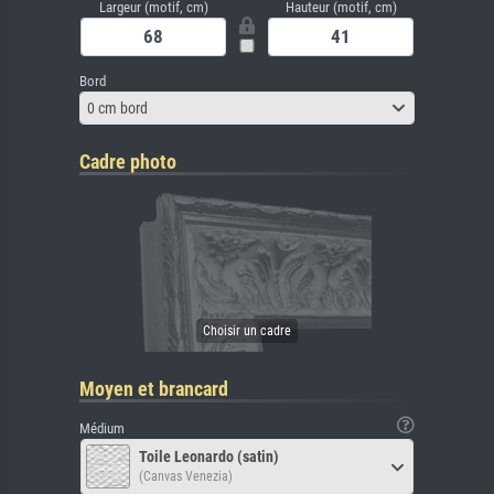
Largeur (motif, cm)
Hauteur (motif, cm)
Bord
0 cm bord
Cadre photo
Moyen et brancard
Médium
Toile Leonardo (satin)
(Canvas Venezia)