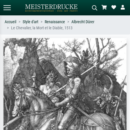
Accueil
Style d'art
Renaissance
Albrecht Dürer
Le Chevalier, la Mort et le Diable, 1513
Recherche standard
Recherche d'images IA
Recherchez par artiste, titre ou style –
Décrivez la scène – ex. prairie verte,
ex. Monet, Nuit étoilée,
abstrait avec beaucoup de rouge,
impressionnisme, vague de Hokusai,
tableau sombre, nu debout près d'un
nu.
arbre.