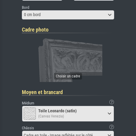
Bord
0 cm bord
Cadre photo
Moyen et brancard
Médium
Toile Leonardo (satin)
(Canvas Venezia)
Châssis
Cadre en toile - Image reflétée sur le côté