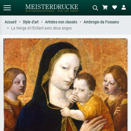
Accueil
Style d'art
Artistes non classés
Ambrogio da Fossano
La Vierge et l'Enfant avec deux anges
Recherche standard
Recherche d'images IA
Recherchez par artiste, titre ou style –
Décrivez la scène – ex. prairie verte,
ex. Monet, Nuit étoilée,
abstrait avec beaucoup de rouge,
impressionnisme, vague de Hokusai,
tableau sombre, nu debout près d'un
nu.
arbre.