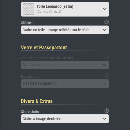
Toile Leonardo (satin)
(Canvas Venezia)
Châssis
Cadre en toile - Image reflétée sur le côté
Verre et Passepartout
verre (y compris le panneau arrière)
Veuillez sélectionner
Passepartout
Pas de Passepartout
Divers & Extras
Cintre photo
Cintre à image dentelée