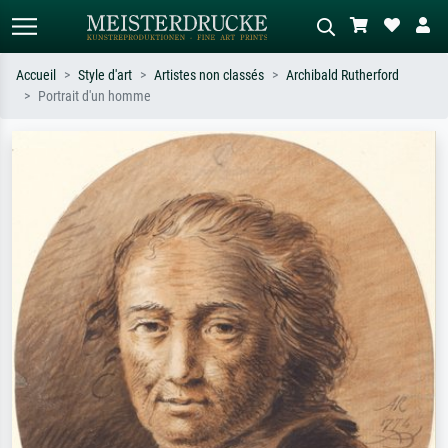
Accueil
Style d'art
Artistes non classés
Archibald Rutherford
Portrait d'un homme
Recherche standard
Recherche d'images IA
Recherchez par artiste, titre ou style –
Décrivez la scène – ex. prairie verte,
ex. Monet, Nuit étoilée,
abstrait avec beaucoup de rouge,
impressionnisme, vague de Hokusai,
tableau sombre, nu debout près d'un
nu.
arbre.