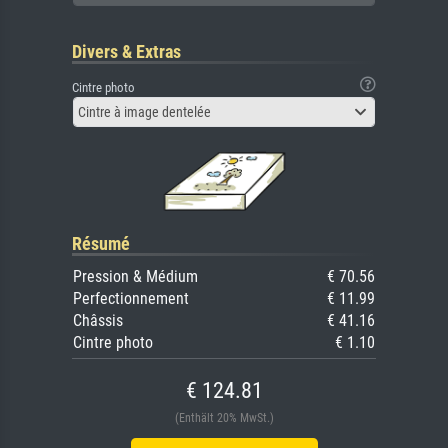
Divers & Extras
Cintre photo
Cintre à image dentelée
Résumé
Pression & Médium
€ 70.56
Perfectionnement
€ 11.99
Châssis
€ 41.16
Cintre photo
€ 1.10
€ 124.81
(Enthält 20% MwSt.)