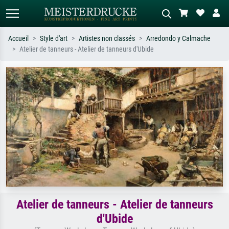
Accueil
Style d'art
Artistes non classés
Arredondo y Calmache
Atelier de tanneurs - Atelier de tanneurs d'Ubide
Recherche standard
Recherche d'images IA
Recherchez par artiste, titre ou style –
Décrivez la scène – ex. prairie verte,
ex. Monet, Nuit étoilée,
abstrait avec beaucoup de rouge,
impressionnisme, vague de Hokusai,
tableau sombre, nu debout près d'un
nu.
arbre.
Atelier de tanneurs - Atelier de tanneurs
d'Ubide