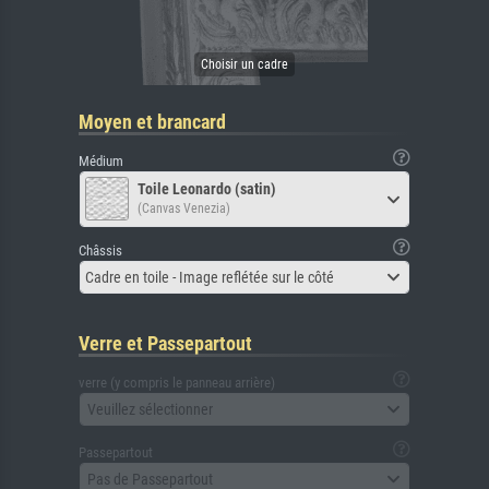
Moyen et brancard
Médium
Toile Leonardo (satin)
(Canvas Venezia)
Châssis
Cadre en toile - Image reflétée sur le côté
Verre et Passepartout
verre (y compris le panneau arrière)
Veuillez sélectionner
Passepartout
Pas de Passepartout