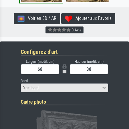
Voir en 3D / AR
Ajouter aux Favoris
0 Avis
Configurez d'art
Largeur (motif, cm)
Hauteur (motif, cm)
Bord
0 cm bord
Cadre photo