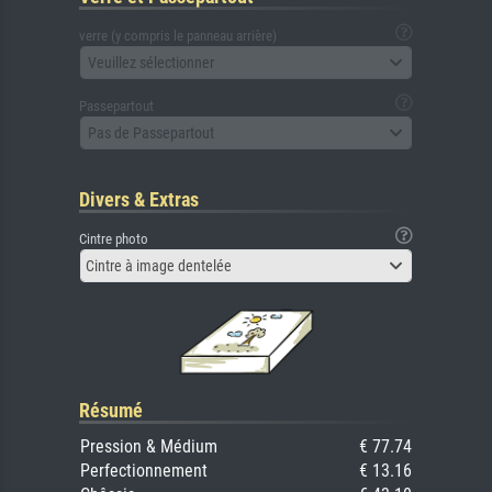
verre (y compris le panneau arrière)
Veuillez sélectionner
Passepartout
Pas de Passepartout
Divers & Extras
Cintre photo
Cintre à image dentelée
Résumé
Pression & Médium
€ 77.74
Perfectionnement
€ 13.16