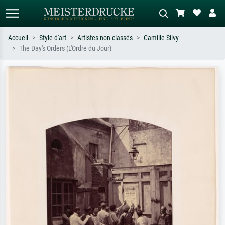
Accueil
Style d'art
Artistes non classés
Camille Silvy
The Day's Orders (L'Ordre du Jour)
Recherche standard
Recherche d'images IA
Recherchez par artiste, titre ou style –
Décrivez la scène – ex. prairie verte,
ex. Monet, Nuit étoilée,
abstrait avec beaucoup de rouge,
impressionnisme, vague de Hokusai,
tableau sombre, nu debout près d'un
nu.
arbre.