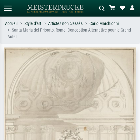
Accueil
Style d'art
Artistes non classés
Carlo Marchionni
Santa Maria del Priorato, Rome, Conception Alternative pour le Grand
Recherche standard
Recherche d'images IA
Autel
Recherchez par artiste, titre ou style –
Décrivez la scène – ex. prairie verte,
ex. Monet, Nuit étoilée,
abstrait avec beaucoup de rouge,
impressionnisme, vague de Hokusai,
tableau sombre, nu debout près d'un
nu.
arbre.