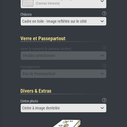
(Canvas Venezia)
Châssis
Cadre en toile - Image reflétée sur le côté
Verre et Passepartout
verre (y compris le panneau arrière)
Veuillez sélectionner
Passepartout
Pas de Passepartout
Divers & Extras
Cintre photo
Cintre à image dentelée