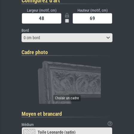
Configurez d'art
Largeur (motif, cm)
Hauteur (motif, cm)
Bord
0 cm bord
Cadre photo
Moyen et brancard
Médium
Toile Leonardo (satin)