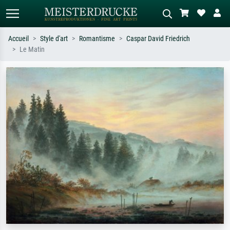
Accueil
Style d'art
Romantisme
Caspar David Friedrich
Le Matin
Recherche standard
Recherche d'images IA
Recherchez par artiste, titre ou style –
Décrivez la scène – ex. prairie verte,
ex. Monet, Nuit étoilée,
abstrait avec beaucoup de rouge,
impressionnisme, vague de Hokusai,
tableau sombre, nu debout près d'un
nu.
arbre.