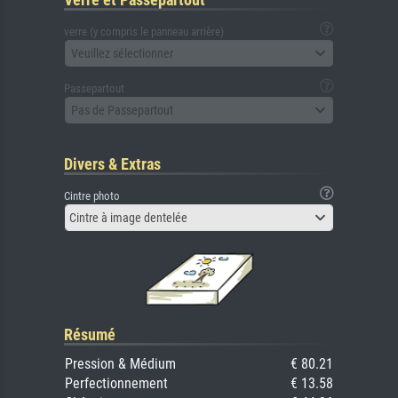
verre (y compris le panneau arrière)
Veuillez sélectionner
Passepartout
Pas de Passepartout
Divers & Extras
Cintre photo
Cintre à image dentelée
Résumé
Pression & Médium
€ 80.21
Perfectionnement
€ 13.58