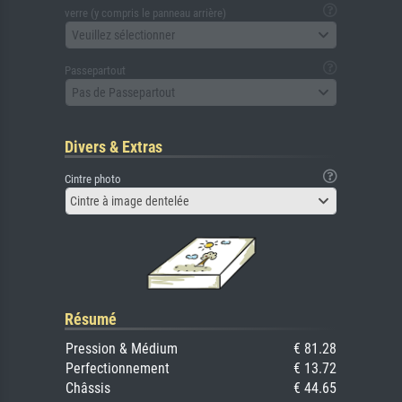
verre (y compris le panneau arrière)
Veuillez sélectionner
Passepartout
Pas de Passepartout
Divers & Extras
Cintre photo
Cintre à image dentelée
Résumé
Pression & Médium
€ 81.28
Perfectionnement
€ 13.72
Châssis
€ 44.65