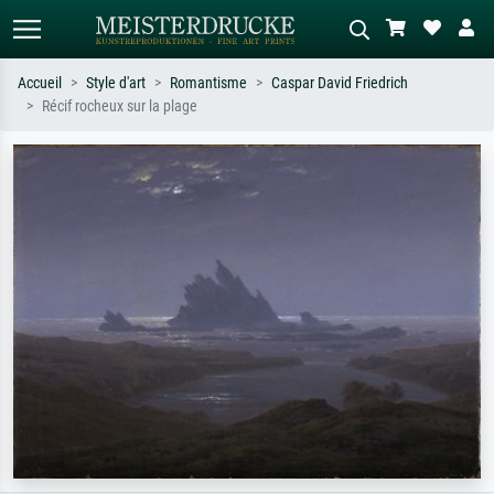
Accueil
Style d'art
Romantisme
Caspar David Friedrich
Récif rocheux sur la plage
Recherche standard
Recherche d'images IA
Recherchez par artiste, titre ou style –
Décrivez la scène – ex. prairie verte,
ex. Monet, Nuit étoilée,
abstrait avec beaucoup de rouge,
impressionnisme, vague de Hokusai,
tableau sombre, nu debout près d'un
nu.
arbre.