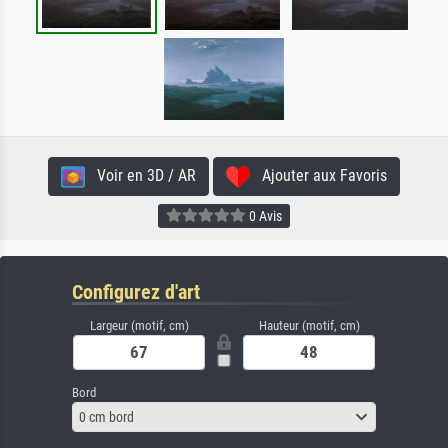
Voir en 3D / AR
Ajouter aux Favoris
0 Avis
Configurez d'art
Largeur (motif, cm)
Hauteur (motif, cm)
Bord
0 cm bord