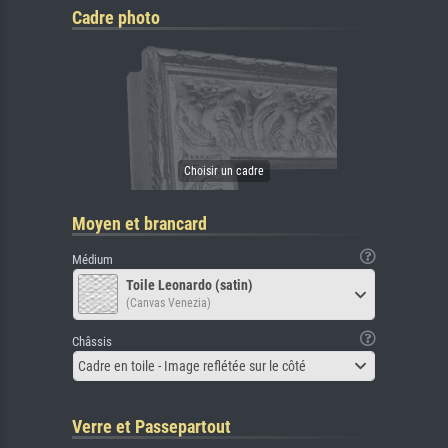
Cadre photo
Moyen et brancard
Médium
Toile Leonardo (satin)
(Canvas Venezia)
Châssis
Cadre en toile - Image reflétée sur le côté
Verre et Passepartout