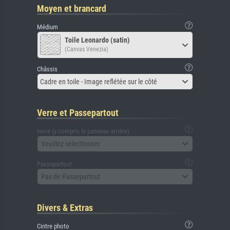
Moyen et brancard
Médium
Toile Leonardo (satin)
(Canvas Venezia)
Châssis
Cadre en toile - Image reflétée sur le côté
Verre et Passepartout
verre (y compris le panneau arrière)
Veuillez sélectionner
Passepartout
Pas de Passepartout
Divers & Extras
Cintre photo