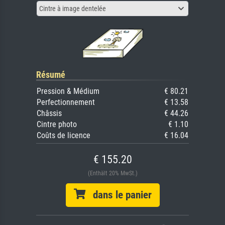
Cintre à image dentelée
Résumé
Pression & Médium
€ 80.21
Perfectionnement
€ 13.58
Châssis
€ 44.26
Cintre photo
€ 1.10
Coûts de licence
€ 16.04
€ 155.20
(Enthält 20% MwSt.)
dans le panier