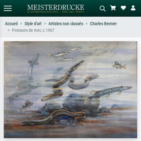
Accueil
Style d'art
Artistes non classés
Charles Bernier
Poissons de mer, c.1907
Recherche standard
Recherche d'images IA
Recherchez par artiste, titre ou style –
Décrivez la scène – ex. prairie verte,
ex. Monet, Nuit étoilée,
abstrait avec beaucoup de rouge,
impressionnisme, vague de Hokusai,
tableau sombre, nu debout près d'un
nu.
arbre.