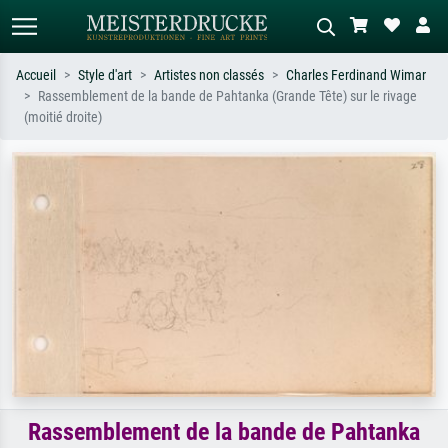
Accueil
Style d'art
Artistes non classés
Charles Ferdinand Wimar
Rassemblement de la bande de Pahtanka (Grande Tête) sur le rivage
Recherche standard
Recherche d'images IA
(moitié droite)
Recherchez par artiste, titre ou style –
Décrivez la scène – ex. prairie verte,
ex. Monet, Nuit étoilée,
abstrait avec beaucoup de rouge,
impressionnisme, vague de Hokusai,
tableau sombre, nu debout près d'un
nu.
arbre.
Rassemblement de la bande de Pahtanka