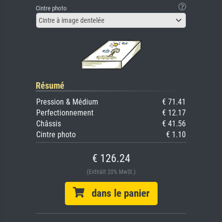
Cintre photo
Cintre à image dentelée
Résumé
Pression & Médium
€ 71.41
Perfectionnement
€ 12.17
Châssis
€ 41.56
Cintre photo
€ 1.10
€ 126.24
(Enthält 20% MwSt.)
dans le panier