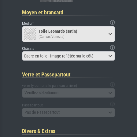
Moyen et brancard
Médium
Toile Leonardo (satin)
(Canvas Venezia)
Châssis
Cadre en toile - Image reflétée sur le côté
Verre et Passepartout
verre (y compris le panneau arrière)
Veuillez sélectionner
Passepartout
Pas de Passepartout
Divers & Extras