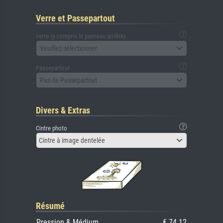
Verre et Passepartout
verre (y compris le panneau arrière)
Veuillez sélectionner
Passepartout
Pas de Passepartout
Divers & Extras
Cintre photo
Cintre à image dentelée
Résumé
Pression & Médium
€ 74.12