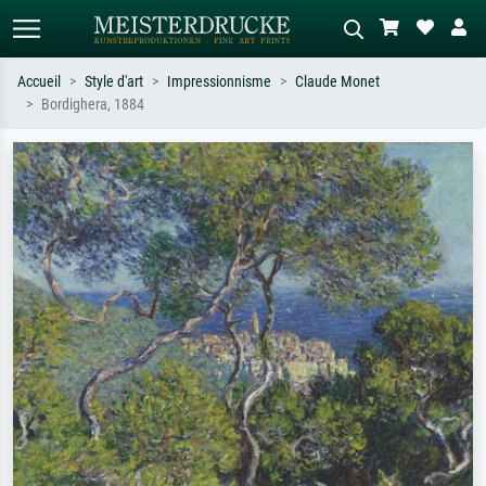
Accueil
Style d'art
Impressionnisme
Claude Monet
Bordighera, 1884
Recherche standard
Recherche d'images IA
Recherchez par artiste, titre ou style –
Décrivez la scène – ex. prairie verte,
ex. Monet, Nuit étoilée,
abstrait avec beaucoup de rouge,
impressionnisme, vague de Hokusai,
tableau sombre, nu debout près d'un
nu.
arbre.