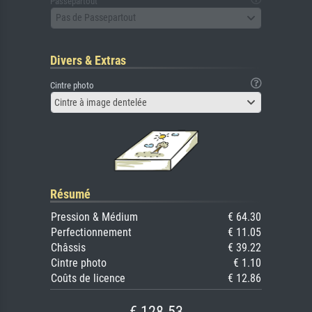
Passepartout
Pas de Passepartout
Divers & Extras
Cintre photo
Cintre à image dentelée
Résumé
Pression & Médium
€ 64.30
Perfectionnement
€ 11.05
Châssis
€ 39.22
Cintre photo
€ 1.10
Coûts de licence
€ 12.86
€ 128.53