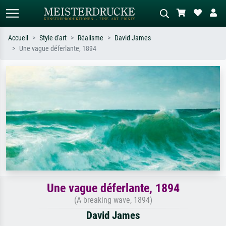
Accueil
Style d'art
Réalisme
David James
Une vague déferlante, 1894
Recherche standard
Recherche d'images IA
Recherchez par artiste, titre ou style –
Décrivez la scène – ex. prairie verte,
ex. Monet, Nuit étoilée,
abstrait avec beaucoup de rouge,
impressionnisme, vague de Hokusai,
tableau sombre, nu debout près d'un
nu.
arbre.
Une vague déferlante, 1894
(A breaking wave, 1894)
David James