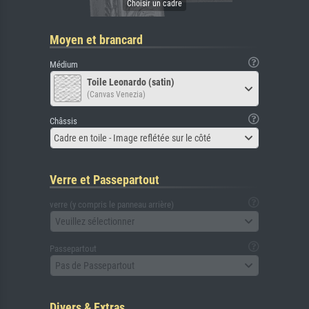
Moyen et brancard
Médium
Toile Leonardo (satin)
(Canvas Venezia)
Châssis
Cadre en toile - Image reflétée sur le côté
Verre et Passepartout
verre (y compris le panneau arrière)
Veuillez sélectionner
Passepartout
Pas de Passepartout
Divers & Extras