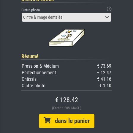
Cintre photo
Cintre à image dentelée
Résumé
Pression & Médium
€ 73.69
Perfectionnement
€ 12.47
Châssis
€ 41.16
Cintre photo
€ 1.10
€ 128.42
(Enthält 20% MwSt.)
dans le panier