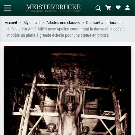
Accueil
Style d'art
Artistes non classés
Delmaet and Durandelle
Sculpteur Amié Millet avec Apollon couronnant la danse et la poésie,
Recherche standard
Recherche d'images IA
modèle en plâtre à grande échelle pour une statue en bronze
Recherchez par artiste, titre ou style –
Décrivez la scène – ex. prairie verte,
ex. Monet, Nuit étoilée,
abstrait avec beaucoup de rouge,
impressionnisme, vague de Hokusai,
tableau sombre, nu debout près d'un
nu.
arbre.