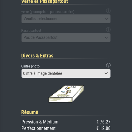
Verre et Passepartout
verre (y compris le panneau arrière)
Veuillez sélectionner
Passepartout
Pas de Passepartout
Divers & Extras
Cintre photo
Cintre à image dentelée
Résumé
Pression & Médium
€ 76.27
Perfectionnement
€ 12.88