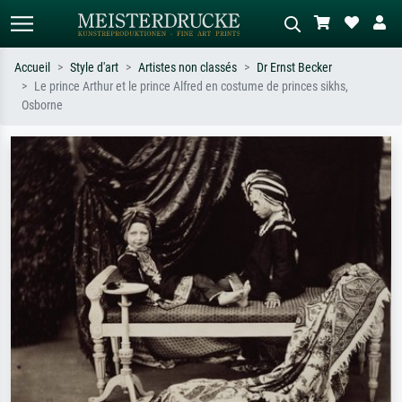
Accueil
Style d'art
Artistes non classés
Dr Ernst Becker
Le prince Arthur et le prince Alfred en costume de princes sikhs,
Recherche standard
Recherche d'images IA
Osborne
Recherchez par artiste, titre ou style –
Décrivez la scène – ex. prairie verte,
ex. Monet, Nuit étoilée,
abstrait avec beaucoup de rouge,
impressionnisme, vague de Hokusai,
tableau sombre, nu debout près d'un
nu.
arbre.