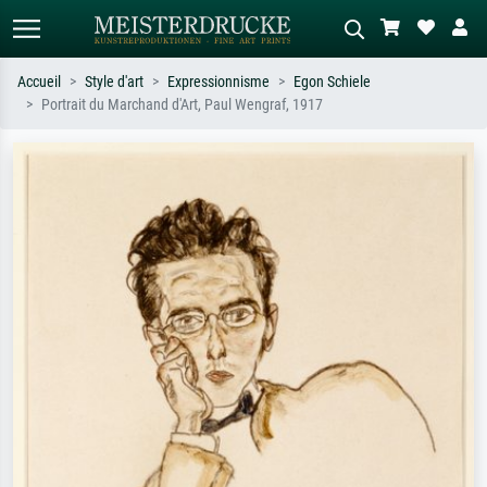
Accueil
Style d'art
Expressionnisme
Egon Schiele
Portrait du Marchand d'Art, Paul Wengraf, 1917
Recherche standard
Recherche d'images IA
Recherchez par artiste, titre ou style –
Décrivez la scène – ex. prairie verte,
ex. Monet, Nuit étoilée,
abstrait avec beaucoup de rouge,
impressionnisme, vague de Hokusai,
tableau sombre, nu debout près d'un
nu.
arbre.