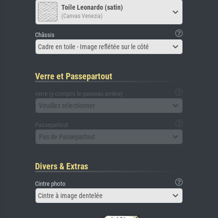
Toile Leonardo (satin)
(Canvas Venezia)
Châssis
Cadre en toile - Image reflétée sur le côté
Verre et Passepartout
verre (y compris le panneau arrière)
Veuillez sélectionner
Passepartout
Pas de Passepartout
Divers & Extras
Cintre photo
Cintre à image dentelée