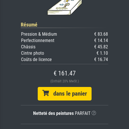
Résumé
Pression & Médium
€ 83.68
Perfectionnement
€ 14.14
Châssis
€ 45.82
Cintre photo
€ 1.10
Coûts de licence
€ 16.74
€ 161.47
(Enthält 20% MwSt.)
dans le panier
Netteté des peintures
PARFAIT