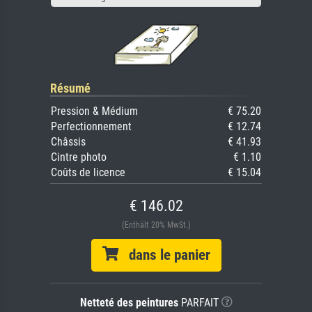
Résumé
Pression & Médium
€ 75.20
Perfectionnement
€ 12.74
Châssis
€ 41.93
Cintre photo
€ 1.10
Coûts de licence
€ 15.04
€ 146.02
(Enthält 20% MwSt.)
dans le panier
Netteté des peintures
PARFAIT