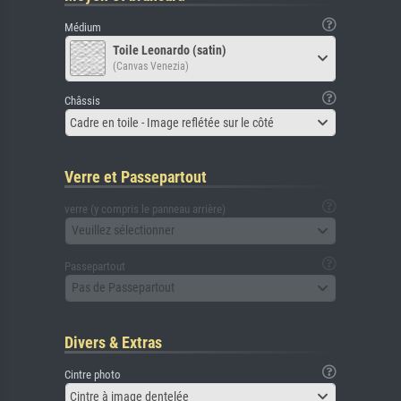
Médium
Toile Leonardo (satin)
(Canvas Venezia)
Châssis
Cadre en toile - Image reflétée sur le côté
Verre et Passepartout
verre (y compris le panneau arrière)
Veuillez sélectionner
Passepartout
Pas de Passepartout
Divers & Extras
Cintre photo
Cintre à image dentelée