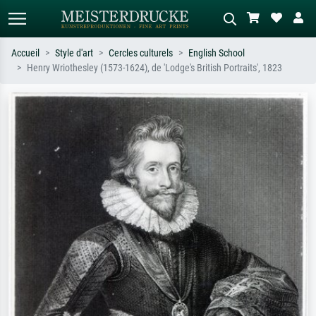
Accueil
Style d'art
Cercles culturels
English School
Henry Wriothesley (1573-1624), de 'Lodge's British Portraits', 1823
Recherche standard
Recherche d'images IA
Recherchez par artiste, titre ou style –
Décrivez la scène – ex. prairie verte,
ex. Monet, Nuit étoilée,
abstrait avec beaucoup de rouge,
impressionnisme, vague de Hokusai,
tableau sombre, nu debout près d'un
nu.
arbre.