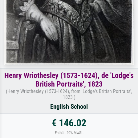
Henry Wriothesley (1573-1624), de 'Lodge's
British Portraits', 1823
(Henry Wriothesley (1573-1624), from 'Lodge's British Portraits',
1823 )
English School
€ 146.02
Enthält 20% MwSt.