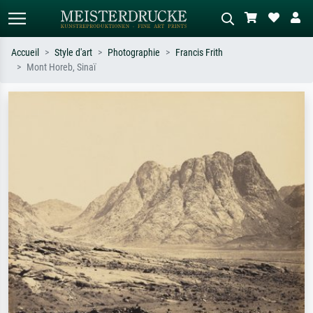
Accueil
Style d'art
Photographie
Francis Frith
Mont Horeb, Sinaï
Recherche standard
Recherche d'images IA
Recherchez par artiste, titre ou style –
Décrivez la scène – ex. prairie verte,
ex. Monet, Nuit étoilée,
abstrait avec beaucoup de rouge,
impressionnisme, vague de Hokusai,
tableau sombre, nu debout près d'un
nu.
arbre.