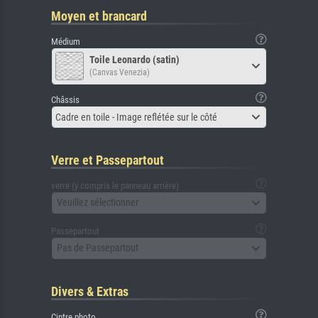
Moyen et brancard
Médium
Toile Leonardo (satin)
(Canvas Venezia)
Châssis
Cadre en toile - Image reflétée sur le côté
Verre et Passepartout
verre (y compris le panneau arrière)
Veuillez sélectionner
Passepartout
Pas de Passepartout
Divers & Extras
Cintre photo