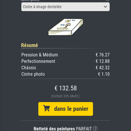
Cintre à image dentelée
Résumé
Pression & Médium
€ 76.27
Perfectionnement
€ 12.88
Châssis
€ 42.32
Cintre photo
€ 1.10
€ 132.58
(Enthält 20% MwSt.)
dans le panier
Netteté des peintures
PARFAIT