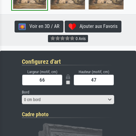
Voir en 3D / AR
Ajouter aux Favoris
0 Avis
Configurez d'art
Largeur (motif, cm)
Hauteur (motif, cm)
Bord
0 cm bord
Cadre photo