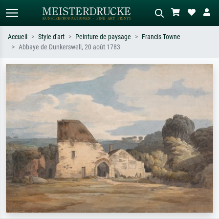
Accueil
Style d'art
Peinture de paysage
Francis Towne
Abbaye de Dunkerswell, 20 août 1783
Recherche standard
Recherche d'images IA
Recherchez par artiste, titre ou style –
Décrivez la scène – ex. prairie verte,
ex. Monet, Nuit étoilée,
abstrait avec beaucoup de rouge,
impressionnisme, vague de Hokusai,
tableau sombre, nu debout près d'un
nu.
arbre.