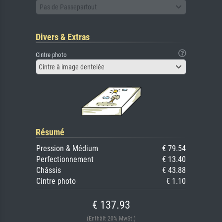
Pas de Passepartout
Divers & Extras
Cintre photo
Cintre à image dentelée
Résumé
Pression & Médium
€ 79.54
Perfectionnement
€ 13.40
Châssis
€ 43.88
Cintre photo
€ 1.10
€ 137.93
(Enthält 20% MwSt.)