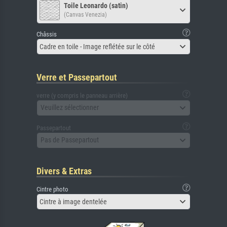
Toile Leonardo (satin)
(Canvas Venezia)
Châssis
Cadre en toile - Image reflétée sur le côté
Verre et Passepartout
verre (y compris le panneau arrière)
Veuillez sélectionner
Passepartout
Pas de Passepartout
Divers & Extras
Cintre photo
Cintre à image dentelée