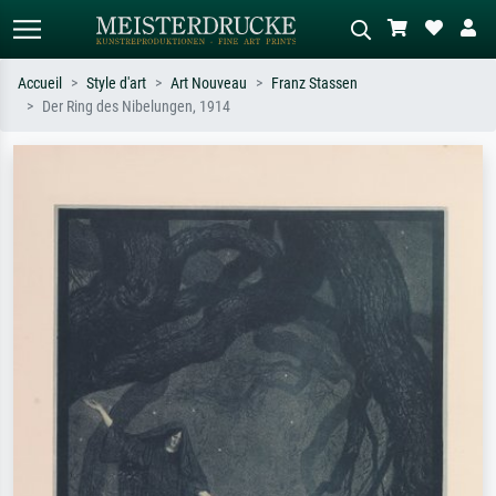
Accueil
Style d'art
Art Nouveau
Franz Stassen
Der Ring des Nibelungen, 1914
Recherche standard
Recherche d'images IA
Recherchez par artiste, titre ou style –
Décrivez la scène – ex. prairie verte,
ex. Monet, Nuit étoilée,
abstrait avec beaucoup de rouge,
impressionnisme, vague de Hokusai,
tableau sombre, nu debout près d'un
nu.
arbre.