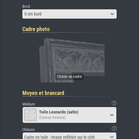
Bord
0 cm bord
Cadre photo
Moyen et brancard
Médium
Toile Leonardo (satin)
(Canvas Venezia)
Châssis
Cadre en toile - Image reflétée sur le côté