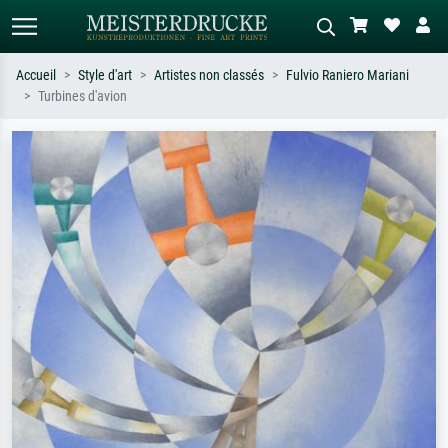
Accueil
Style d'art
Artistes non classés
Fulvio Raniero Mariani
Turbines d'avion
Recherche standard
Recherche d'images IA
Recherchez par artiste, titre ou style –
Décrivez la scène – ex. prairie verte,
ex. Monet, Nuit étoilée,
abstrait avec beaucoup de rouge,
impressionnisme, vague de Hokusai,
tableau sombre, nu debout près d'un
nu.
arbre.