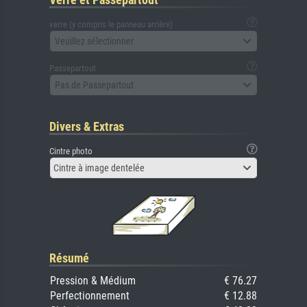
verre (y compris le panneau arrière)
Veuillez sélectionner
Passepartout
Pas de Passepartout
Divers & Extras
Cintre photo
Cintre à image dentelée
Résumé
Pression & Médium
€ 76.27
Perfectionnement
€ 12.88