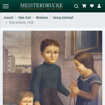
Accueil
Style d'art
Réalisme
Georg Schrimpf
Trois Enfants, 1926
Recherche standard
Recherche d'images IA
Recherchez par artiste, titre ou style –
Décrivez la scène – ex. prairie verte,
ex. Monet, Nuit étoilée,
abstrait avec beaucoup de rouge,
impressionnisme, vague de Hokusai,
tableau sombre, nu debout près d'un
nu.
arbre.