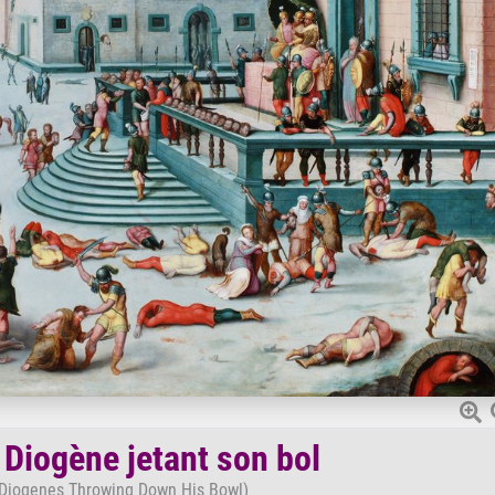
 Diogène jetant son bol
 Diogenes Throwing Down His Bowl)