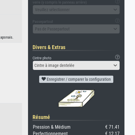
verre (y compris le panneau arrière)
Veuillez sélectionner
Passepartout
Pas de Passepartout
japonais.
Divers & Extras
Cintre photo
Cintre à image dentelée
Enregistrer / comparer la configuration
Résumé
Pression & Médium
€ 71.41
Perfectionnement
€ 12.17