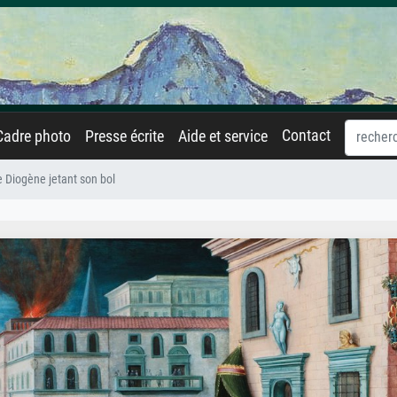
Contact
Cadre photo
Presse écrite
Aide et service
 Diogène jetant son bol