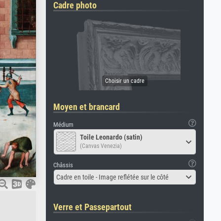
Cadre photo
Moyen et brancard
Médium
Toile Leonardo (satin)
(Canvas Venezia)
Châssis
Cadre en toile - Image reflétée sur le côté
Verre et Passepartout