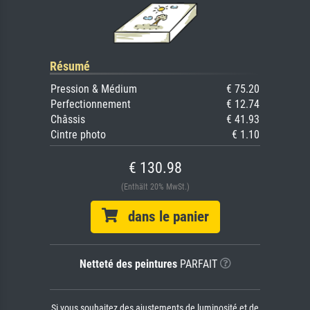
Résumé
Pression & Médium
€ 75.20
Perfectionnement
€ 12.74
Châssis
€ 41.93
Cintre photo
€ 1.10
€ 130.98
(Enthält 20% MwSt.)
dans le panier
Netteté des peintures
PARFAIT
Si vous souhaitez des ajustements de luminosité et de