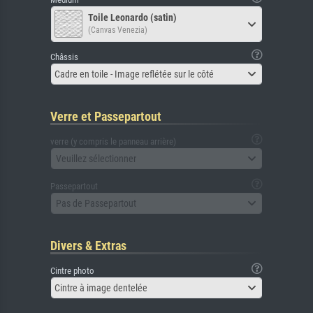
Toile Leonardo (satin)
(Canvas Venezia)
Châssis
Cadre en toile - Image reflétée sur le côté
Verre et Passepartout
verre (y compris le panneau arrière)
Veuillez sélectionner
Passepartout
Pas de Passepartout
Divers & Extras
Cintre photo
Cintre à image dentelée