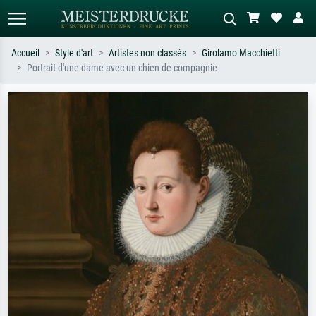
Accueil
Style d'art
Artistes non classés
Girolamo Macchietti
Portrait d'une dame avec un chien de compagnie
Recherche standard
Recherche d'images IA
Recherchez par artiste, titre ou style –
Décrivez la scène – ex. prairie verte,
ex. Monet, Nuit étoilée,
abstrait avec beaucoup de rouge,
impressionnisme, vague de Hokusai,
tableau sombre, nu debout près d'un
nu.
arbre.