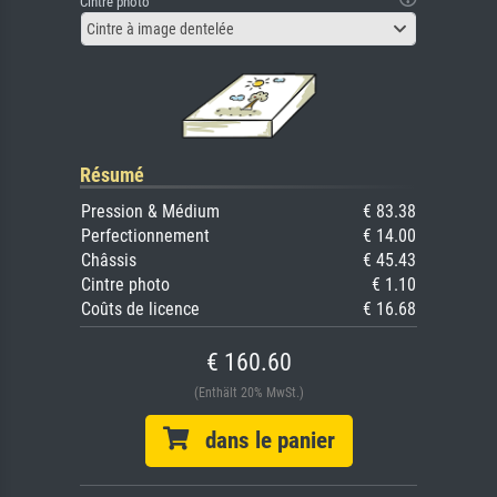
Cintre photo
Cintre à image dentelée
Résumé
Pression & Médium
€ 83.38
Perfectionnement
€ 14.00
Châssis
€ 45.43
Cintre photo
€ 1.10
Coûts de licence
€ 16.68
€ 160.60
(Enthält 20% MwSt.)
dans le panier