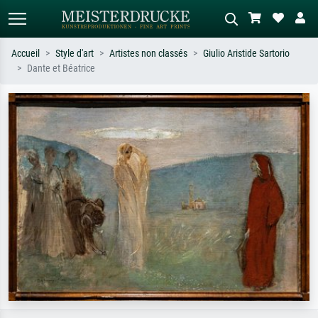
Accueil
Style d'art
Artistes non classés
Giulio Aristide Sartorio
Dante et Béatrice
Recherche standard
Recherche d'images IA
Recherchez par artiste, titre ou style –
Décrivez la scène – ex. prairie verte,
ex. Monet, Nuit étoilée,
abstrait avec beaucoup de rouge,
impressionnisme, vague de Hokusai,
tableau sombre, nu debout près d'un
nu.
arbre.