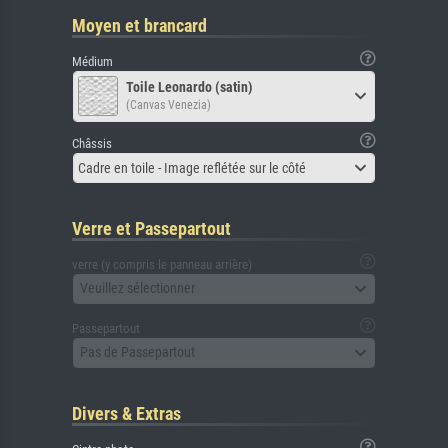
Moyen et brancard
Médium
Toile Leonardo (satin)
(Canvas Venezia)
Châssis
Cadre en toile - Image reflétée sur le côté
Verre et Passepartout
verre (y compris le panneau arrière)
Veuillez sélectionner
Passepartout
Pas de Passepartout
Divers & Extras