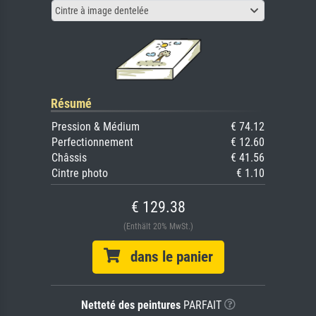
Cintre à image dentelée
Résumé
Pression & Médium
€ 74.12
Perfectionnement
€ 12.60
Châssis
€ 41.56
Cintre photo
€ 1.10
€ 129.38
(Enthält 20% MwSt.)
dans le panier
Netteté des peintures
PARFAIT