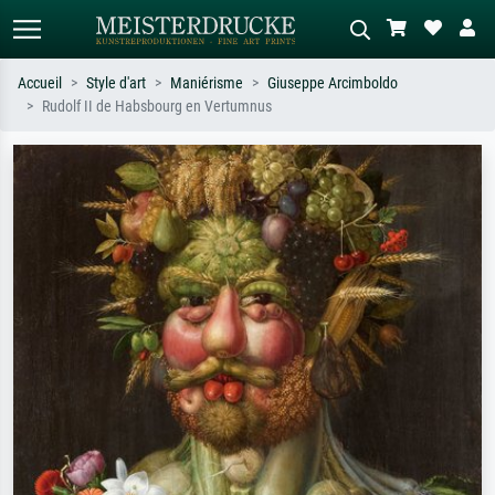
Accueil
Style d'art
Maniérisme
Giuseppe Arcimboldo
Rudolf II de Habsbourg en Vertumnus
Recherche standard
Recherche d'images IA
Recherchez par artiste, titre ou style –
Décrivez la scène – ex. prairie verte,
ex. Monet, Nuit étoilée,
abstrait avec beaucoup de rouge,
impressionnisme, vague de Hokusai,
tableau sombre, nu debout près d'un
nu.
arbre.