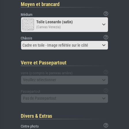
Moyen et brancard
Médium
Toile Leonardo (satin)
(Canvas Venezia)
Châssis
Cadre en toile - Image reflétée sur le côté
Verre et Passepartout
verre (y compris le panneau arrière)
Veuillez sélectionner
Passepartout
Pas de Passepartout
Divers & Extras
Cintre photo