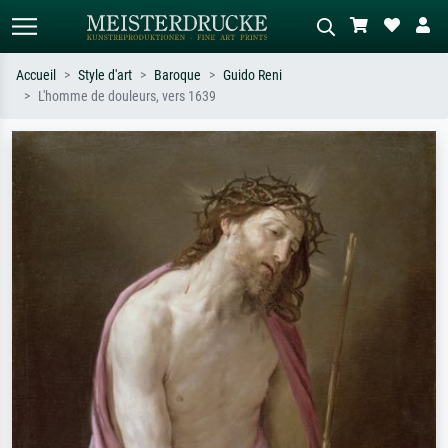
Accueil
Style d'art
Baroque
Guido Reni
L'homme de douleurs, vers 1639
Recherche standard
Recherche d'images IA
Recherchez par artiste, titre ou style –
Décrivez la scène – ex. prairie verte,
ex. Monet, Nuit étoilée,
abstrait avec beaucoup de rouge,
impressionnisme, vague de Hokusai,
tableau sombre, nu debout près d'un
nu.
arbre.