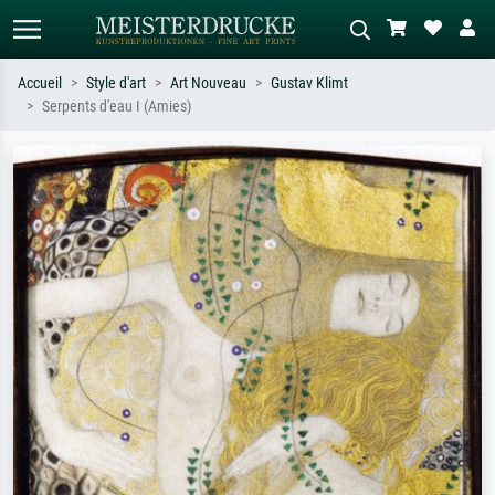
Accueil
Style d'art
Art Nouveau
Gustav Klimt
Serpents d'eau I (Amies)
Recherche standard
Recherche d'images IA
Recherchez par artiste, titre ou style –
Décrivez la scène – ex. prairie verte,
ex. Monet, Nuit étoilée,
abstrait avec beaucoup de rouge,
impressionnisme, vague de Hokusai,
tableau sombre, nu debout près d'un
nu.
arbre.