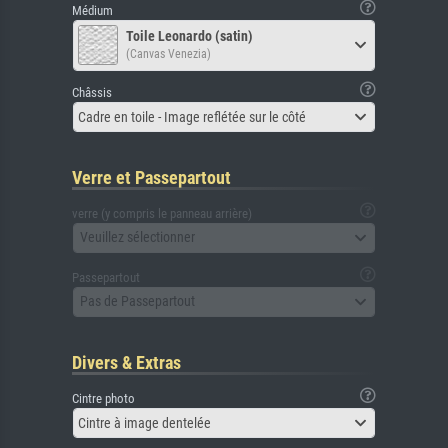
Médium
Toile Leonardo (satin)
(Canvas Venezia)
Châssis
Cadre en toile - Image reflétée sur le côté
Verre et Passepartout
verre (y compris le panneau arrière)
Veuillez sélectionner
Passepartout
Pas de Passepartout
Divers & Extras
Cintre photo
Cintre à image dentelée