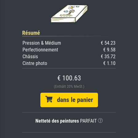
Résumé
Pression & Médium
€ 54.23
Perfectionnement
€ 9.58
Châssis
€ 35.72
Cintre photo
€ 1.10
€ 100.63
(Enthält 20% MwSt.)
dans le panier
Netteté des peintures
PARFAIT