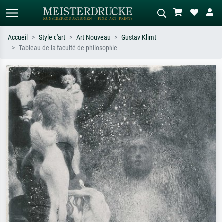
Accueil
Style d'art
Art Nouveau
Gustav Klimt
Tableau de la faculté de philosophie
Recherche standard
Recherche d'images IA
Recherchez par artiste, titre ou style –
Décrivez la scène – ex. prairie verte,
ex. Monet, Nuit étoilée,
abstrait avec beaucoup de rouge,
impressionnisme, vague de Hokusai,
tableau sombre, nu debout près d'un
nu.
arbre.