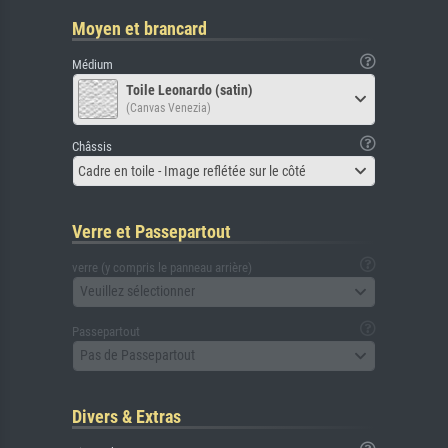
Moyen et brancard
Médium
Toile Leonardo (satin)
(Canvas Venezia)
Châssis
Cadre en toile - Image reflétée sur le côté
Verre et Passepartout
verre (y compris le panneau arrière)
Veuillez sélectionner
Passepartout
Pas de Passepartout
Divers & Extras