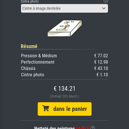
Cintre photo
Cintre à image dentelée
Résumé
Pression & Médium
€ 77.02
Perfectionnement
€ 12.98
Châssis
€ 43.10
Cintre photo
€ 1.10
€ 134.21
(Enthält 20% MwSt.)
dans le panier
Netteté des peintures
FAIBLE