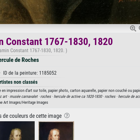
in Constant 1767-1830, 1820
jamin Constant 1767-1830, 1820. )
ercule de Roches
· ID de la peinture: 1185052
rtistes non classés
en impression d'art sur toile, papier photo, carton aquarelle, papier non couché ou papi
 art ·
musée carnavalet ·
roches ·
hercule de active ca 1820-1830 ·
roches ·
hercule de act
ne Art Images/Heritage Images
ns de couleurs de cette image