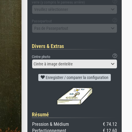
verre (y compris le panneau arrière)
Veuillez sélectionner
Passepartout
Pas de Passepartout
Divers & Extras
Cintre photo
Cintre à image dentelée
Enregistrer / comparer la configuration
Résumé
Pression & Médium
€ 74.12
Perfectionnement
€ 12.60