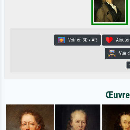
Voir en 3D / AR
Ajouter 
Vue de 
Œuvres