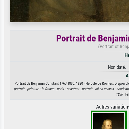
Portrait de Benjam
(Portrait of Ben
H
Non daté. 
A
Portrait de Benjamin Constant 1767-1830, 1820 · Hercule de Roches. Disponible 
portrait ·
peinture ·
la france ·
paris ·
constant ·
portrait ·
oil on canvas ·
academic
1830
· Fi
Autres variatio