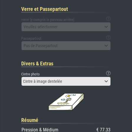
Verre et Passepartout
verre (y compris le panneau arrière)
Veuillez sélectionner
Passepartout
Pas de Passepartout
Divers & Extras
Cintre photo
Cintre à image dentelée
Résumé
Pression & Médium
€ 77.33