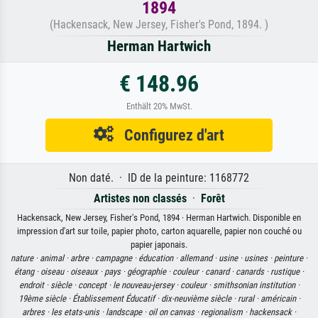
1894
(Hackensack, New Jersey, Fisher's Pond, 1894. )
Herman Hartwich
€ 148.96
Enthält 20% MwSt.
Configurez d'art
Non daté. · ID de la peinture: 1168772
Artistes non classés
·
Forêt
Hackensack, New Jersey, Fisher's Pond, 1894 · Herman Hartwich. Disponible en
impression d'art sur toile, papier photo, carton aquarelle, papier non couché ou
papier japonais.
nature ·
animal ·
arbre ·
campagne ·
éducation ·
allemand ·
usine ·
usines ·
peinture ·
étang ·
oiseau ·
oiseaux ·
pays ·
géographie ·
couleur ·
canard ·
canards ·
rustique ·
endroit ·
siècle ·
concept ·
le nouveau-jersey ·
couleur ·
smithsonian institution ·
19ème siècle ·
Établissement Éducatif ·
dix-neuvième siècle ·
rural ·
américain ·
arbres ·
les etats-unis ·
landscape ·
oil on canvas ·
regionalism ·
hackensack ·