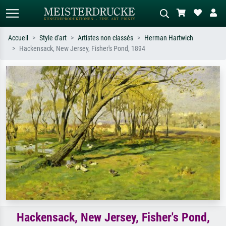
Accueil
Style d'art
Artistes non classés
Herman Hartwich
Hackensack, New Jersey, Fisher's Pond, 1894
Recherche standard
Recherche d'images IA
Recherchez par artiste, titre ou style –
Décrivez la scène – ex. prairie verte,
ex. Monet, Nuit étoilée,
abstrait avec beaucoup de rouge,
impressionnisme, vague de Hokusai,
tableau sombre, nu debout près d'un
nu.
arbre.
Hackensack, New Jersey, Fisher's Pond,