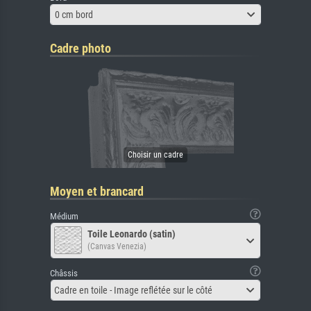
0 cm bord
Cadre photo
Moyen et brancard
Médium
Toile Leonardo (satin)
(Canvas Venezia)
Châssis
Cadre en toile - Image reflétée sur le côté