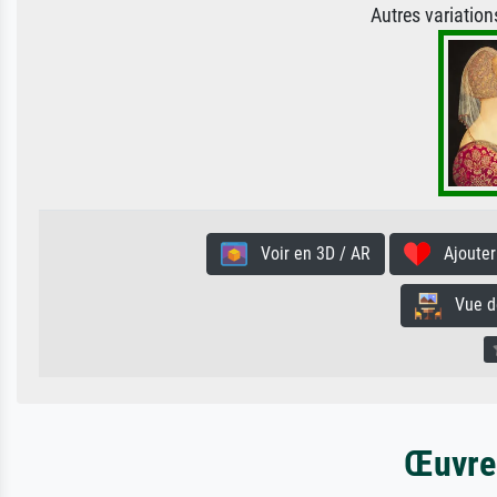
Autres variatio
Voir en 3D / AR
Ajouter 
Vue de 
Œuvres