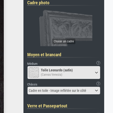
Cadre photo
Moyen et brancard
Médium
Toile Leonardo (satin)
(Canvas Venezia)
Châssis
Cadre en toile - Image reflétée sur le côté
Verre et Passepartout