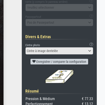
verre (y compris le panneau arrière)
Veuillez sélectionner
Passepartout
Pas de Passepartout
Divers & Extras
Cintre photo
Cintre à image dentelée
Enregistrer / comparer la configuration
Résumé
Pression & Médium
€ 77.33
Perfectionnement
€ 13.12