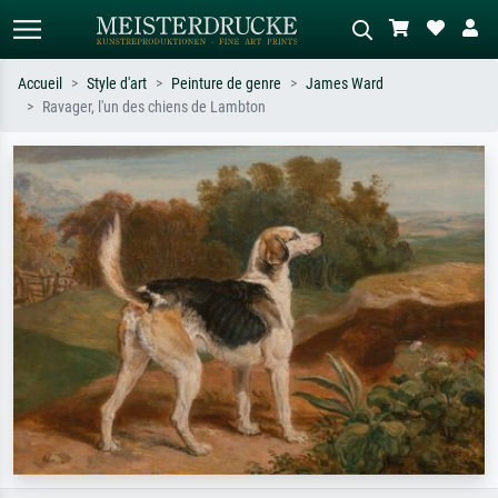
Accueil
Style d'art
Peinture de genre
James Ward
Ravager, l'un des chiens de Lambton
Recherche standard
Recherche d'images IA
Recherchez par artiste, titre ou style –
Décrivez la scène – ex. prairie verte,
ex. Monet, Nuit étoilée,
abstrait avec beaucoup de rouge,
impressionnisme, vague de Hokusai,
tableau sombre, nu debout près d'un
nu.
arbre.