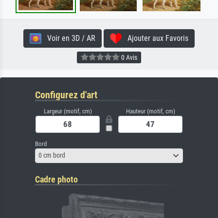
Voir en 3D / AR
Ajouter aux Favoris
0 Avis
Configurez d'art
Largeur (motif, cm)
Hauteur (motif, cm)
Bord
0 cm bord
Cadre photo