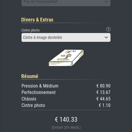
Pas de Passepartout
Divers & Extras
Cintre photo
Cintre à image dentelée
Résumé
Pression & Médium
€ 80.90
Perfectionnement
€ 13.67
Châssis
€ 44.65
Cintre photo
€ 1.10
€ 140.33
(Enthält 20% MwSt.)