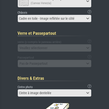
(Canvas Venezia)
Châssis
Cadre en toile - Image reflétée sur le côté
Verre et Passepartout
verre (y compris le panneau arrière)
Veuillez sélectionner
Passepartout
Pas de Passepartout
Divers & Extras
Cintre photo
Cintre à image dentelée