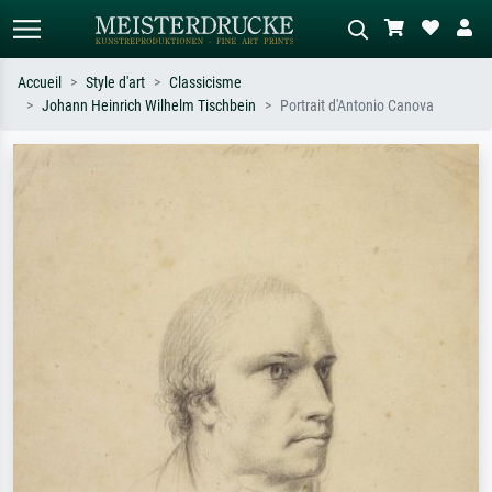
Accueil
Style d'art
Classicisme
Johann Heinrich Wilhelm Tischbein
Portrait d'Antonio Canova
Recherche standard
Recherche d'images IA
Recherchez par artiste, titre ou style –
Décrivez la scène – ex. prairie verte,
ex. Monet, Nuit étoilée,
abstrait avec beaucoup de rouge,
impressionnisme, vague de Hokusai,
tableau sombre, nu debout près d'un
nu.
arbre.