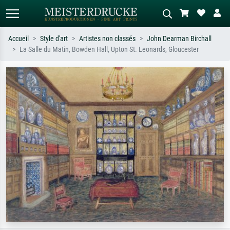
Accueil
Style d'art
Artistes non classés
John Dearman Birchall
La Salle du Matin, Bowden Hall, Upton St. Leonards, Gloucester
Recherche standard
Recherche d'images IA
Recherchez par artiste, titre ou style –
Décrivez la scène – ex. prairie verte,
ex. Monet, Nuit étoilée,
abstrait avec beaucoup de rouge,
impressionnisme, vague de Hokusai,
tableau sombre, nu debout près d'un
nu.
arbre.