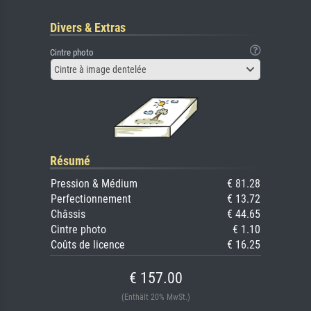
Divers & Extras
Cintre photo
Cintre à image dentelée
Résumé
Pression & Médium
€ 81.28
Perfectionnement
€ 13.72
Châssis
€ 44.65
Cintre photo
€ 1.10
Coûts de licence
€ 16.25
€ 157.00
(Enthält 20% MwSt.)