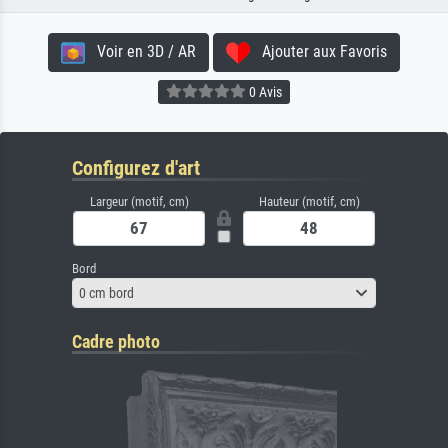
Voir en 3D / AR
Ajouter aux Favoris
0 Avis
Configurez d'art
Largeur (motif, cm)
Hauteur (motif, cm)
Bord
0 cm bord
Cadre photo