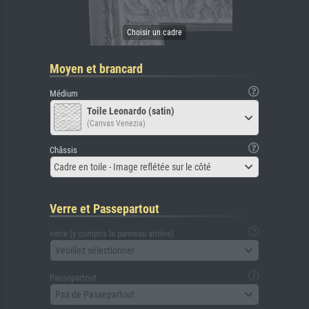
Moyen et brancard
Médium
Toile Leonardo (satin)
(Canvas Venezia)
Châssis
Cadre en toile - Image reflétée sur le côté
Verre et Passepartout
verre (y compris le panneau arrière)
Veuillez sélectionner
Passepartout
Pas de Passepartout