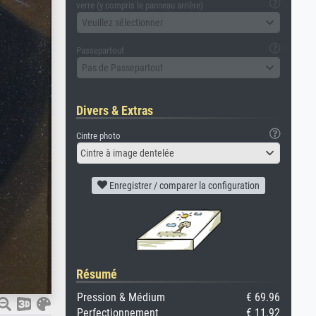
verre (y compris le panneau arrière)
Veuillez sélectionner
Passepartout
Pas de Passepartout
Divers & Extras
Cintre photo
Cintre à image dentelée
Enregistrer / comparer la configuration
Résumé
Pression & Médium
€ 69.96
Perfectionnement
€ 11.92