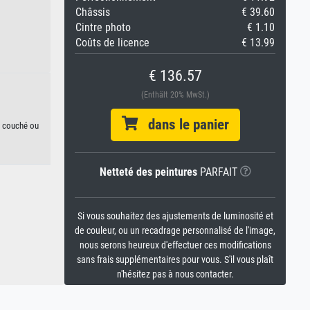
Châssis
€ 39.60
Cintre photo
€ 1.10
Coûts de licence
€ 13.99
€ 136.57
(Enthält 20% MwSt.)
dans le panier
on couché ou
Netteté des peintures
PARFAIT
Si vous souhaitez des ajustements de luminosité et
de couleur, ou un recadrage personnalisé de l'image,
nous serons heureux d'effectuer ces modifications
sans frais supplémentaires pour vous. S'il vous plaît
n'hésitez pas à nous contacter.