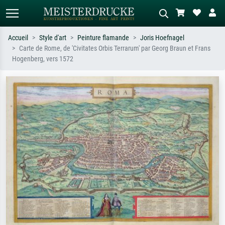
Accueil
Style d'art
Peinture flamande
Joris Hoefnagel
Carte de Rome, de 'Civitates Orbis Terrarum' par Georg Braun et Frans
Recherche standard
Recherche d'images IA
Hogenberg, vers 1572
Recherchez par artiste, titre ou style –
Décrivez la scène – ex. prairie verte,
ex. Monet, Nuit étoilée,
abstrait avec beaucoup de rouge,
impressionnisme, vague de Hokusai,
tableau sombre, nu debout près d'un
nu.
arbre.